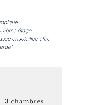
lympique
u 2ème étage
sse ensoleillée offre
arde"
3 chambres