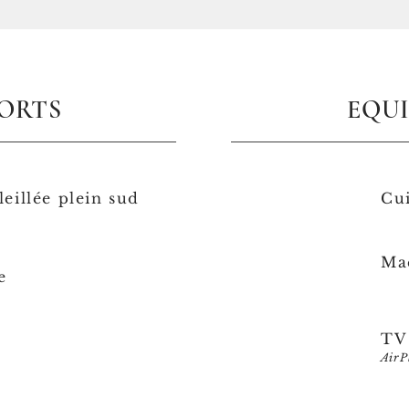
FORTS
EQU
leillée plein sud
Cui
Ma
e
TV
Air
P