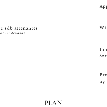
Ap
Wi-
c sdb attenantes
aux sur demande
Li
Serv
Pro
by
PLAN